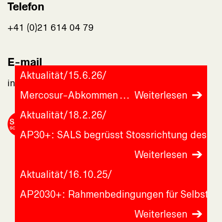
Telefon
+41 (0)21 614 04 79
E-mail
Aktualität
/
15.6.26
/
info@assaf-suisse.ch
Mercosur-Abkommen
Weiterlesen
Aktualität
/
18.2.26
/
AP30+: SALS begrüsst Stossrichtung des Bu
Weiterlesen
Aktualität
/
16.10.25
/
AP2030+: Rahmenbedingungen für Selbstve
Weiterlesen