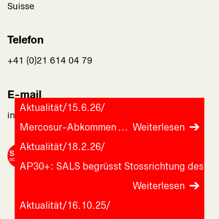
Suisse
Telefon
+41 (0)21 614 04 79
E-mail
Aktualität
/
15.6.26
/
info@assaf-suisse.ch
Mercosur-Abkommen
Weiterlesen
Aktualität
/
18.2.26
/
AP30+: SALS begrüsst Stossrichtung des Bu
Weiterlesen
Aktualität
/
16.10.25
/