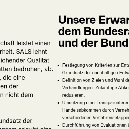
Unsere Erwa
dem Bundesr
und der Bun
haft leistet einen
heit. SALS lehnt
chender Qualität
Festlegung von Kriterien zur Ent
tten bedrohen, ab.
Grundsatz der nachhaltigen Entw
 die eine
Definition von Zielen und Wahl d
ten der
Verhandlungen. Zukünftige Abko
en nicht dem
reduzieren.
Umsetzung einer transparenteren
Handelsabkommen durch Vernehml
verschiedenen Verfahrensetappe
undsatz der
Durchführung von Evaluationen 