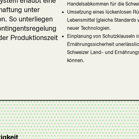
ystem erlaubt eine
Handelsabkommen für die Schwei
haftung unter
Umsetzung eines lückenlosen Rüc
n. So unterliegen
Lebensmittel (gleiche Standards w
ontingentsregelung
neuer Technologien.
Einplanung von Schutzklauseln i
der Produktionszeit
Ernährungssicherheit unerlässlic
Schweizer Land- und Ernährungsw
können.
igkeit