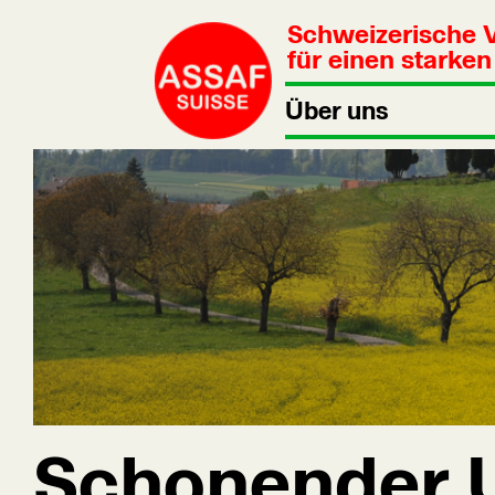
Schweizerische 
für einen starke
Über uns
Schonender U