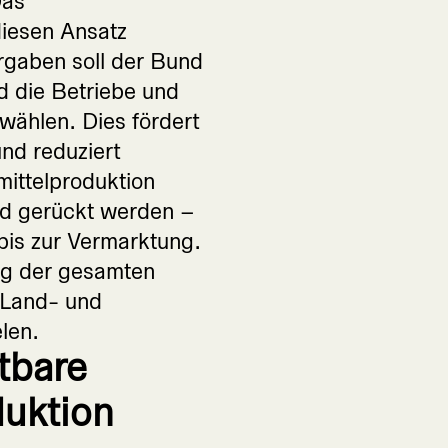
Das
diesen Ansatz
Vorgaben soll der Bund
d die Betriebe und
wählen. Dies fördert
nd reduziert
mittelproduktion
nd gerückt werden –
bis zur Vermarktung.
ng der gesamten
 Land- und
len.
tbare
duktion