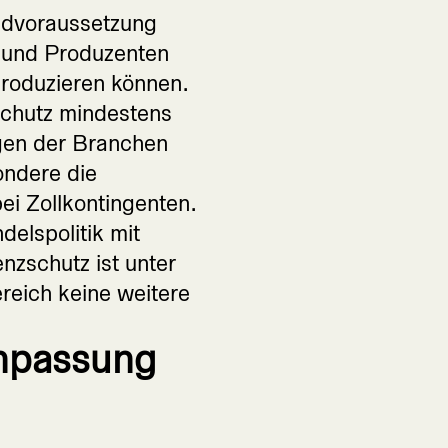
undvoraussetzung
n und Produzenten
produzieren können.
schutz mindestens
egen der Branchen
ondere die
i Zollkontingenten.
delspolitik mit
zschutz ist unter
reich keine weitere
npassung