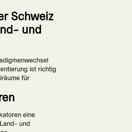
er Schweiz
and- und
aradigmenwechsel
tierung ist richtig
iräume für
ren
katoren eine
e Land- und