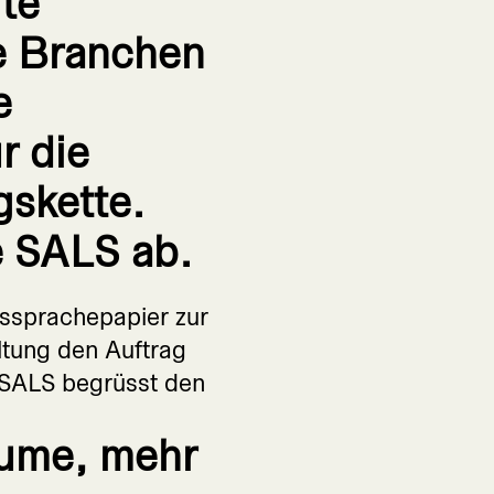
te
ke Branchen
e
r die
skette.
e SALS ab.
ssprachepapier zur
tung den Auftrag
e SALS begrüsst den
ume, mehr