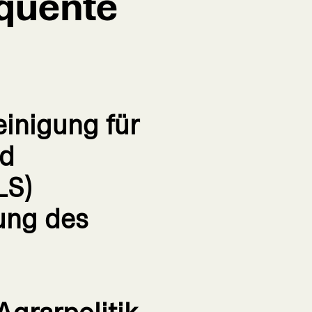
equente
einigung für
nd
LS)
ung des