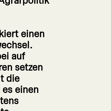
grarpolitik
iert einen
echsel.
ei auf
ren setzen
t die
 es einen
tens