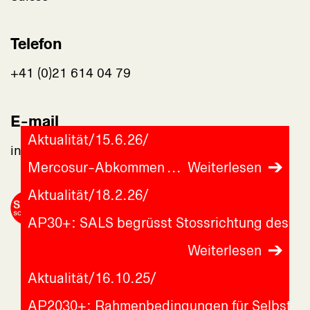
Telefon
+41 (0)21 614 04 79
E-mail
Aktualität
/
15.6.26
/
info@assaf-suisse.ch
Mercosur-Abkommen
Weiterlesen
Aktualität
/
18.2.26
/
AP30+: SALS begrüsst Stossrichtung des Bu
Weiterlesen
Aktualität
/
16.10.25
/
AP2030+: Rahmenbedingungen für Selbstve