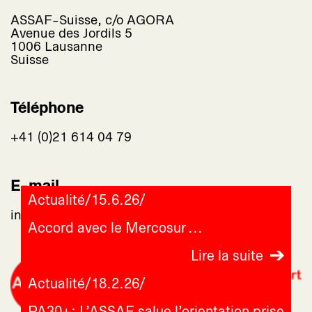
ASSAF-Suisse, c/o AGORA
Avenue des Jordils 5
1006 Lausanne
Suisse
Téléphone
+41 (0)21 614 04 79
E-mail
Actualité
/
15.6.26
/
info@assaf-suisse.ch
Accord avec le Mercosur
Lire la suite
Actualité
/
18.2.26
/
PA30+: L’ASSAF salue l’orientation prise