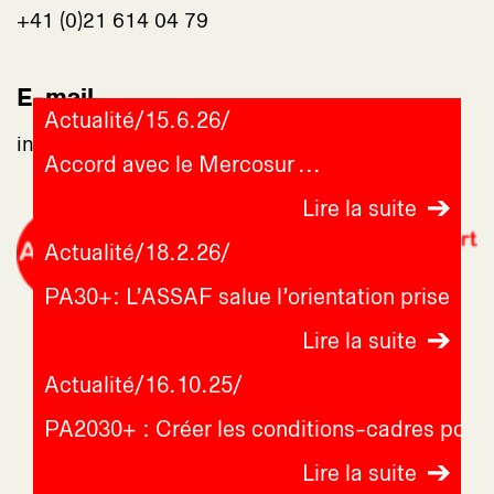
+41 (0)21 614 04 79
E-mail
Actualité
/
15.6.26
/
info@assaf-suisse.ch
Accord avec le Mercosur
Lire la suite
Actualité
/
18.2.26
/
PA30+: L’ASSAF salue l’orientation prise
Lire la suite
Actualité
/
16.10.25
/
PA2030+ : Créer les conditions-cadres pou
Lire la suite