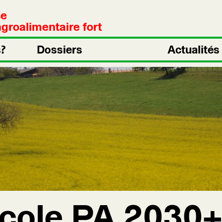
se
groalimentaire fort
?
Dossiers
Actualités
icole PA 2030