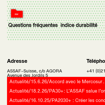
Questions fréquentes indice durabilité
Adresse
Téléph
ASSAF-Suisse, c/o AGORA
+41 (0)2
Avenue des Jordils 5
1006 Lausanne
Actualité
/
15.6.26
/
Accord avec le Mercosur
Suisse
Actualité
/
18.2.26
/
PA30+: L’ASSAF salue l’or
Actualité
/
16.10.25
/
PA2030+ : Créer les con