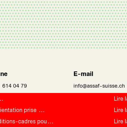
one
E-mail
1 614 04 79
info@assaf-suisse.ch
Lire 
ientation prise
Lire 
ditions-cadres pou
Lire 