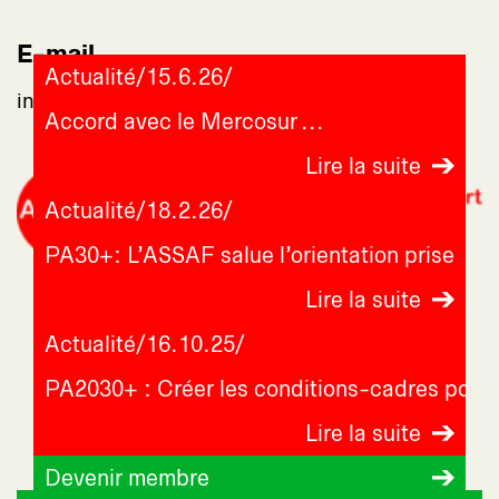
E-mail
Actualité
/
15.6.26
/
info@assaf-suisse.ch
Accord avec le Mercosur
Lire la suite
Actualité
/
18.2.26
/
PA30+: L’ASSAF salue l’orientation prise
Lire la suite
Actualité
/
16.10.25
/
PA2030+ : Créer les conditions-cadres pou
Lire la suite
Devenir membre