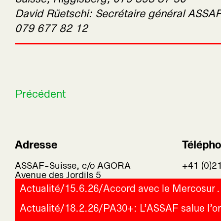
David Rüetschi: Secrétaire général ASSA
079 677 82 12
Précédent
Adresse
Téléph
ASSAF-Suisse, c/o AGORA
+41 (0)2
Avenue des Jordils 5
1006 Lausanne
Actualité
/
15.6.26
/
Accord avec le Mercosur
Suisse
Actualité
/
18.2.26
/
PA30+: L’ASSAF salue l’or