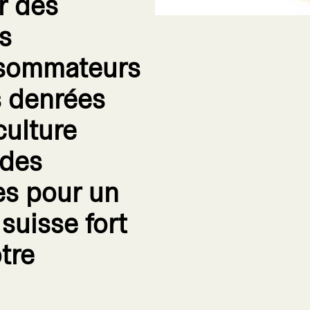
r des
s
nsommateurs
s denrées
culture
 des
es pour un
suisse fort
tre