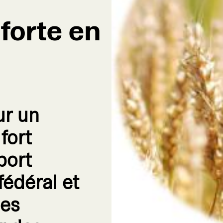
forte en
ur un
fort
port
fédéral et
ées