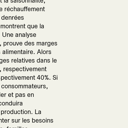
la saisonnalité,
 le réchauffement
s denrées
émontrent que la
. Une analyse
, prouve des marges
alimentaire. Alors
es relatives dans le
, respectivement
spectivement 40%. Si
aux consommateurs,
ler et pas en
 conduira
 production. La
nter sur les besoins