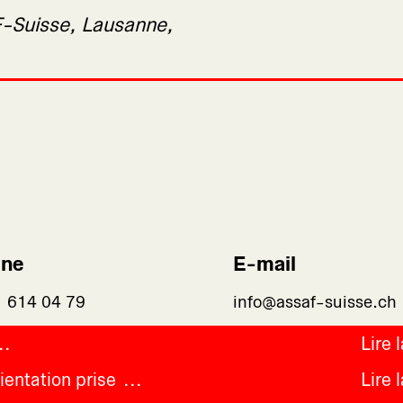
F-Suisse, Lausanne,
one
E-mail
1 614 04 79
info@assaf-suisse.ch
Lire 
ientation prise
Lire 