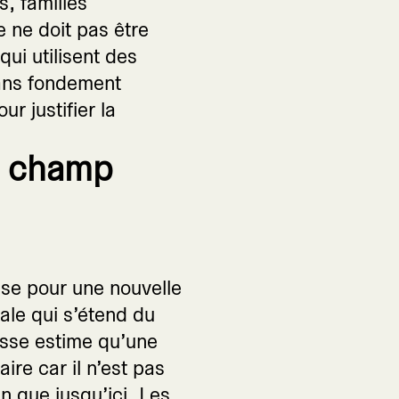
s, familles
 ne doit pas être
ui utilisent des
sans fondement
 justifier la
e champ
ase pour une nouvelle
rale qui s’étend du
isse estime qu’une
ire car il n’est pas
 que jusqu’ici. Les