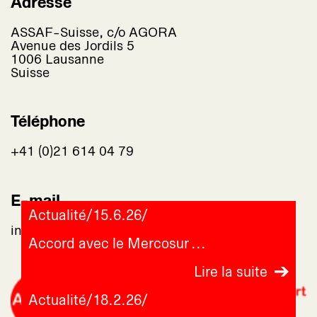
Adresse
ASSAF-Suisse, c/o AGORA
Avenue des Jordils 5
1006 Lausanne
Suisse
Téléphone
+41 (0)21 614 04 79
E-mail
Actualité
/
15.6.26
/
info@assaf-suisse.ch
Accord avec le Mercosur
Lire la suite
Actualité
/
18.2.26
/