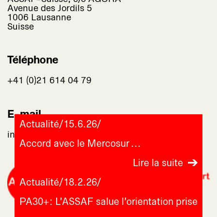
Avenue des Jordils 5
1006 Lausanne
Suisse
Téléphone
+41 (0)21 614 04 79
E-mail
Actualité
/
15.6.26
/
info@assaf-suisse.ch
Accord avec le Mercosur
Lire la suite
Actualité
/
18.2.26
/
PA30+: L’ASSAF salue l’orientation prise